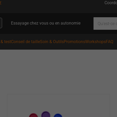
Coordo
€
Essayage chez vous ou en autonomie
& test
Conseil de taille
Soin & Outils
Promotions
Workshops
FAQ