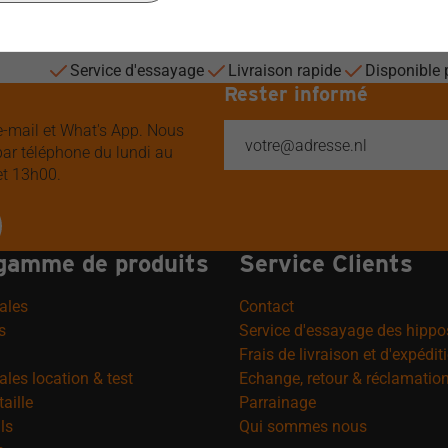
Service d'essayage
Livraison rapide
Disponible 
Rester informé
 e-mail et What's App. Nous
ar téléphone du lundi au
et 13h00.
gamme de produits
Service Clients
ales
Contact
s
Service d'essayage des hipp
Frais de livraison et d'expédit
les location & test
Echange, retour & réclamatio
aille
Parrainage
ls
Qui sommes nous