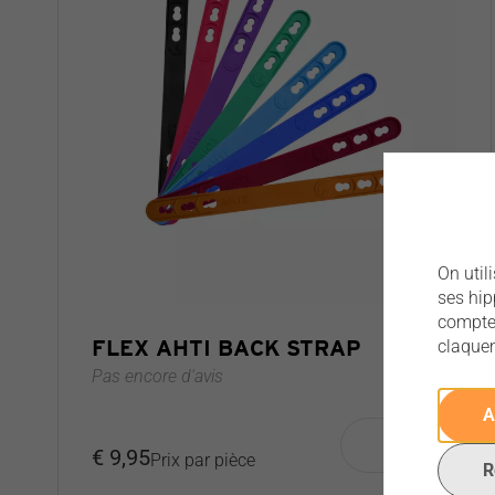
On util
ses hip
compte.
FLEX AHTI BACK STRAP
claquem
Pas encore d'avis
A
€ 9,95
Prix par pièce
R