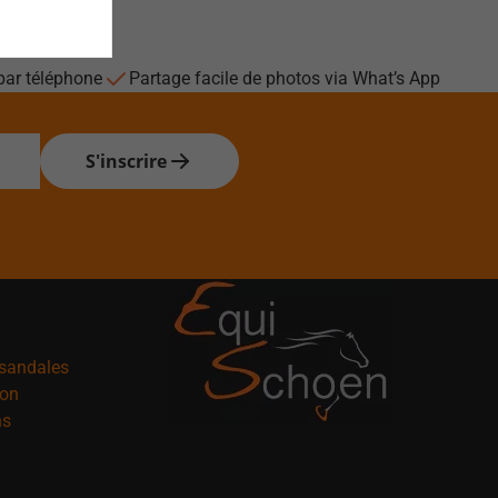
par téléphone
Partage facile de photos via What’s App
S'inscrire
osandales
ion
ns