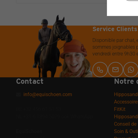
Service Clients
Disponible par chat,
sommes joignables p
vendredi entre 9h30 
Contact
Notre 
info@equischoen.com
Hipposand
Accessoire
BE +32 456 61 51 53
FitKit
NL +31 6 1894 5079 ook WhatsApp
Hipposanda
Conseil de t
EquiSchoen
Soin & Outi